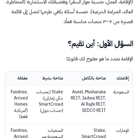
(الإقامة، العمل، جنسية جواز السفر) وتفضيلاتك الاستثمارية (المخاطرة،
العائد، الصرامة الشرعية). خمسة أسئلة يكفي طرحها لتصل إلى قائمة
قصيرة من ٢–٣ منصات مناسبة فعلًا.
السؤال الأول: أين تقيم؟
الإقامة تحدد ما هو مفتوح لك قانونيًا:
إقامتك
متاحة بالكامل
متاحة بشرط
مغلقة
السعودية
Aseel, Musharaka
Stake (بحساب
Fundrise,
REIT, Jadwa REIT,
بنكي إماراتي)،
Arrived
Homes
SmartCrowd
Al Rajhi REIT,
SEDCO REIT
(حساب دولي)
(أمريكية
فقط)
الإمارات
Stake,
المنصات
Fundrise,
SmartCrowd
السعودية عبر
Arrived