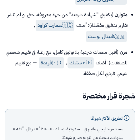
متوازن
(يكفيني "شهادة شرعية" من جهة معروفة، حتى لو لم تنشر
تقارير تدقيق مفصّلة): أضف
🇦🇪
سمارت كراود
,
🇸🇬
كابيتال بوست
مرن
(أقبل منصات شرعية بلا توثيق كامل، مع رغبة في تقييم شخصي
للصفقات): أضف
🇦🇪
ستيك
,
🇪🇬
فريدة
— مع تقييم
شرعي فردي لكل صفقة.
شجرة قرار مختصرة
الطريق الأكثر شيوعًا
مستثمر خليجي مقيم في السعودية، يملك ٥٠–٢٥٠ ألف ريال، أفقه ٥
سنوات، يبحث عن تنويع صارم شرعيًا: