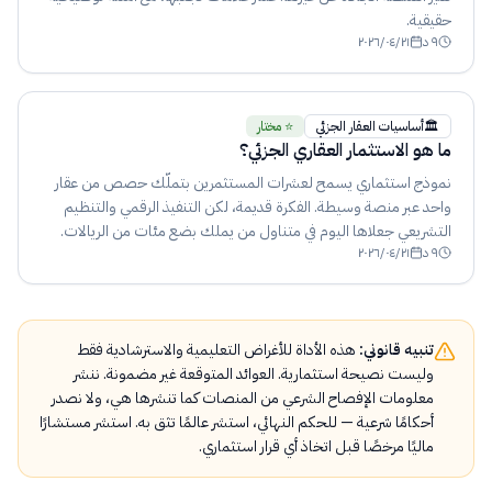
حقيقية.
٩
د
٢٠٢٦/٠٤/٢١
🏛️
أساسيات العقار الجزئي
⭐ مختار
ما هو الاستثمار العقاري الجزئي؟
نموذج استثماري يسمح لعشرات المستثمرين بتملّك حصص من عقار
واحد عبر منصة وسيطة. الفكرة قديمة، لكن التنفيذ الرقمي والتنظيم
التشريعي جعلاها اليوم في متناول من يملك بضع مئات من الريالات.
٩
د
٢٠٢٦/٠٤/٢١
تنبيه قانوني:
هذه الأداة للأغراض التعليمية والاسترشادية فقط
وليست نصيحة استثمارية. العوائد المتوقعة غير مضمونة. ننشر
معلومات الإفصاح الشرعي من المنصات كما تنشرها هي، ولا نصدر
أحكامًا شرعية — للحكم النهائي، استشر عالمًا تثق به. استشر مستشارًا
ماليًا مرخصًا قبل اتخاذ أي قرار استثماري.