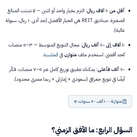
أقل من ١٠ آلاف ريال
: التزم بخيار واحد أو اثنين — لا تشتت المبالغ
الصغيرة. صناديق REIT هي الخيار الأفضل (حد أدنى ١٠ ريال، سيولة
عالية).
١٠ آلاف إلى ١٠٠ ألف ريال
: مجال التنويع المتوسط — ٣–٥ منصات
كحد أقصى. استخدم ملف
متوازن
في
الحاسبة
.
١٠٠ ألف فأعلى
: يمكنك تطبيق توزيع كامل عبر ٥–٧ منصات. فكّر
أيضًا في تنويع جغرافي (سعودي + إماراتي + ربما مصري محدود).
متوازنة · ١٠٠ ألف · ٥ سنوات
السؤال الرابع: ما الأفق الزمني؟