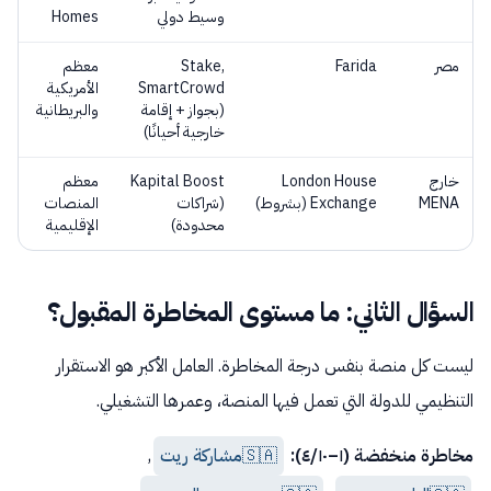
وسيط دولي
Homes
مصر
Farida
Stake,
معظم
SmartCrowd
الأمريكية
(بجواز + إقامة
والبريطانية
خارجية أحيانًا)
خارج
London House
Kapital Boost
معظم
MENA
Exchange (بشروط)
(شراكات
المنصات
محدودة)
الإقليمية
السؤال الثاني: ما مستوى المخاطرة المقبول؟
ليست كل منصة بنفس درجة المخاطرة. العامل الأكبر هو الاستقرار
التنظيمي للدولة التي تعمل فيها المنصة، وعمرها التشغيلي.
مخاطرة منخفضة (١–٤/١٠):
🇸🇦
مشاركة ريت
,