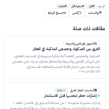
الوسوم:
#
قرار
#
شجرة قرار
#
مقارنة
💬
واتساب
𝕏
إكس
نسخ الرابط
مقالات ذات صلة
🕌
التمويل الإسلامي والشريعة
الفرق بين الصكوك وحصص الملكية في العقار
الصكوك والحصص كلاهما أداة ملكية مشروعة في الاستثمار العقاري،
لكن الهيكل القانوني والسيولة والمخاطر تختلف جذريًا. دليل تفصيلي
لمساعدتك على اختيار الأداة المناسبة لملفك الاستثماري.
٧
د
٢٠٢٦/٠٤/٢٠
🏛️
أساسيات العقار الجزئي
⭐ مختار
١٠ إشارات خطر تتجنبها قبل الاستثمار
إشارات تحذيرية ملموسة — من صياغة التسويق إلى تفاصيل العقد —
تميّز المنصة الجادة عن غيرها. عشر علامات تجنّبها، مع أمثلة توضيحية