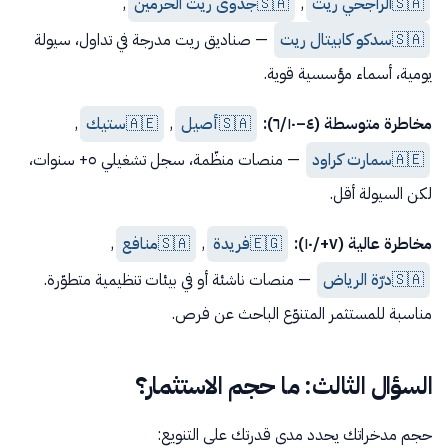
🇸🇦
الراجحي ريت
,
🇸🇦
جدوى ريت الحرمين
,
🇸🇦
سدكو كابيتال ريت
— صناديق ريت مدرجة في تداول، سيولة
يومية، أسماء مؤسسية قوية.
مخاطرة متوسطة (٤–٦/١٠):
🇸🇦
أصيل
,
🇦🇪
ستيك
,
🇦🇪
سمارت كراود
— منصات منظّمة، سجل تشغيلي ٥+ سنوات،
لكن السيولة أقل.
مخاطرة عالية (٧+/١٠):
🇪🇬
فريدة
,
🇸🇦
منافع
,
🇸🇦
درّة الرياض
— منصات ناشئة أو في بيئات تنظيمية متطوّرة.
مناسبة للمستثمر المتنوّع الباحث عن فرص.
السؤال الثالث: ما حجم الاستثمار؟
حجم مدخراتك يحدد مدى قدرتك على التنويع: