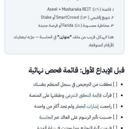
١. قاعدة (٦٠٪): Aseel + Musharaka REIT
٢. تنويع إقليمي (٣٠٪): SmartCrowd أو Stake
٣. مخاطرة محسوبة (١٠٪): Farida أو فرصة جديدة
هذا الهيكل قريب من ملف
"متوازن"
في الحاسبة — جرّبه ليعطيك
الأرقام المتوقعة.
قبل الإيداع الأول: قائمة فحص نهائية
[ ] تحققت من الترخيص في سجل المنظم بنفسك
[ ] قرأت
قائمة التحقق الشرعي
وطبقتها على المنصة
[ ] راجعت
إشارات الخطر
ولم تجد أكثر من واحدة
[ ] حسبت تأثير الرسوم على العائد عبر
الحاسبة
[ ] فهمت آلية التخارج وما يحدث في نهاية المدة