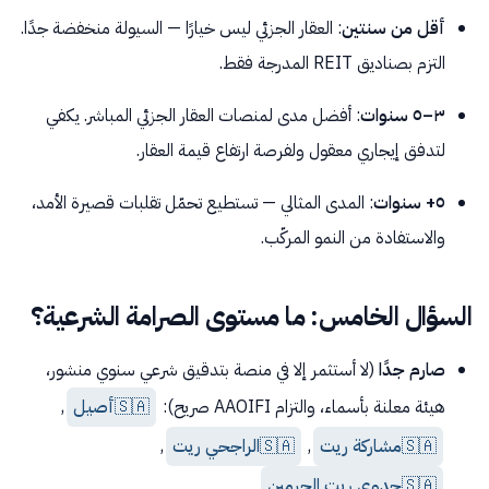
أقل من سنتين
: العقار الجزئي ليس خيارًا — السيولة منخفضة جدًا.
التزم بصناديق REIT المدرجة فقط.
٣–٥ سنوات
: أفضل مدى لمنصات العقار الجزئي المباشر. يكفي
لتدفق إيجاري معقول ولفرصة ارتفاع قيمة العقار.
٥+ سنوات
: المدى المثالي — تستطيع تحمّل تقلبات قصيرة الأمد،
والاستفادة من النمو المركّب.
السؤال الخامس: ما مستوى الصرامة الشرعية؟
صارم جدًا
(لا أستثمر إلا في منصة بتدقيق شرعي سنوي منشور،
هيئة معلنة بأسماء، والتزام AAOIFI صريح):
🇸🇦
أصيل
,
🇸🇦
مشاركة ريت
,
🇸🇦
الراجحي ريت
,
🇸🇦
جدوى ريت الحرمين