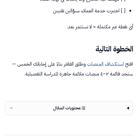
[ ] اختبرت خدمة العملاء بسؤالين تقنيين
أي نقطة غير مكتملة = لا تستثمر بعد.
الخطوة التالية
افتح
استكشاف المنصات
وطبّق الفلاتر بناءً على إجاباتك الخمس —
ستجد قائمة ٢–٤ منصات ملائمة جاهزة للدراسة التفصيلية.
محتويات المقال