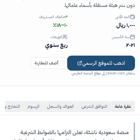
دون نشر هيئة مستقلة بأسماء علمائها.
الحد الأدنى
العائد المستهدف
١,٠٠٠ ريال
١٠–١٨٪
سنة التأسيس
التوزيعات
٢٠٢١
ربع سنوي
اذهب للموقع الرسمي
أضف للمقارنة
ستغادر jdwah.com إلى موقع المنصة الخارجي
نظرة عامة
التوافق الشرعي
العوائد والسجل
الرسوم
التخارج والس
منصة سعودية ناشئة، تعلن التزامها بالضوابط الشرعية