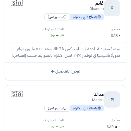
🇸🇦
غانم
G
Ghanem
🔵
إفصاح ذاتي بالالتزام
ساندبوكس)
حد أدنى
العائد المستهدف
٠
–
٠
٠
%
SAR
منصة سعودية ناشئة في ساندبوكس REGA، جمَعت ٧.١ مليون دولار
تمويلًا تأسيسيًا في نوفمبر ٢٠٢٥. تعلن الالتزام بالضوابط حسب إفصاحها
دون نشر هيئة بأسمائها.
عرض التفاصيل
🇸🇦
مداك
M
Madak
🔵
إفصاح ذاتي بالالتزام
ساندبوكس)
حد أدنى
العائد المستهدف
٠
–
٠
٥٠٠
%
SAR