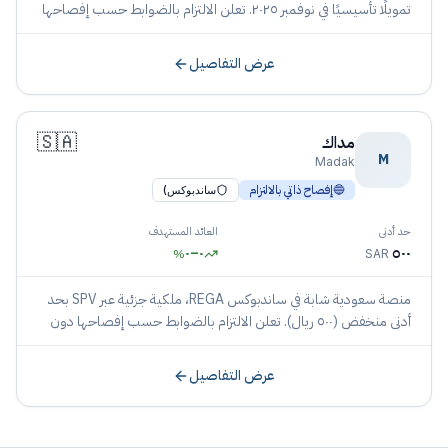
تمويلًا تأسيسيًا في نوفمبر ٢٠٢٥. تعلن الالتزام بالضوابط حسب إفصاحها
دون نشر هيئة بأسمائها.
عرض التفاصيل
🇸🇦
مداك
M
Madak
🔵
إفصاح ذاتي بالالتزام
ساندبوكس)
حد أدنى
العائد المستهدف
٠
–
٠
٥٠٠
%
SAR
منصة سعودية شابة في ساندبوكس REGA، ملكية جزئية عبر SPV بحد
أدنى منخفض (٥٠٠ ريال). تعلن الالتزام بالضوابط حسب إفصاحها دون
نشر هيئة بأسمائها.
عرض التفاصيل