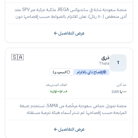
منصة سعودية شابة في ساندبوكس REGA، ملكية جزئية عبر SPV بحد
أدنى منخفض (٥٠٠ ريال). تعلن الالتزام بالضوابط حسب إفصاحها دون
نشر هيئة بأسمائها.
عرض التفاصيل
🇸🇦
ذرى
T
Thara
🔵
إفصاح ذاتي بالالتزام
السعودي)
حد أدنى
العائد المستهدف
١٧
–
١٢
١٬٠٠٠
%
SAR
منصة تمويل جماعي سعودية مرخّصة من SAMA، تستخدم صيغة
المرابحة حسب إفصاحها. لم تنشر أسماء هيئة شرعية مستقلة.
عرض التفاصيل