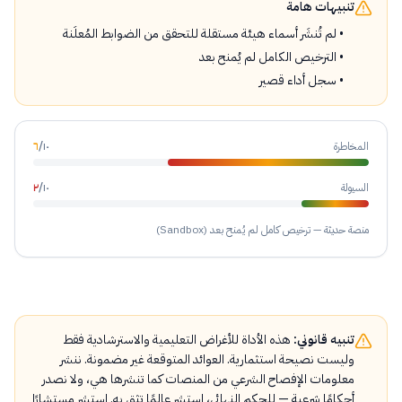
تنبيهات هامة
لم تُنشَر أسماء هيئة مستقلة للتحقق من الضوابط المُعلَنة
الترخيص الكامل لم يُمنح بعد
سجل أداء قصير
المخاطرة
١٠
/
٦
السيولة
١٠
/
٢
منصة حديثة — ترخيص كامل لم يُمنح بعد (Sandbox)
تنبيه قانوني:
هذه الأداة للأغراض التعليمية والاسترشادية فقط
وليست نصيحة استثمارية. العوائد المتوقعة غير مضمونة. ننشر
معلومات الإفصاح الشرعي من المنصات كما تنشرها هي، ولا نصدر
أحكامًا شرعية — للحكم النهائي، استشر عالمًا تثق به. استشر مستشارًا