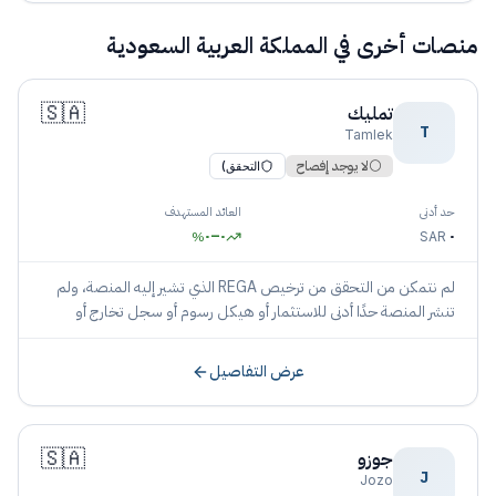
منصات أخرى في
المملكة العربية السعودية
🇸🇦
تمليك
T
Tamlek
⚪
لا يوجد إفصاح
التحقق)
حد أدنى
العائد المستهدف
٠
–
٠
٠
%
SAR
لم نتمكن من التحقق من ترخيص REGA الذي تشير إليه المنصة، ولم
تنشر المنصة حدًا أدنى للاستثمار أو هيكل رسوم أو سجل تخارج أو
موقفًا شرعيًا حتى تاريخ الإدراج.
عرض التفاصيل
🇸🇦
جوزو
J
Jozo