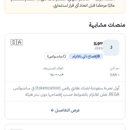
ماليًا مرخصًا قبل اتخاذ أي قرار استثماري.
منصات مشابهة
🇸🇦
جوزو
J
Jozo
🔵
إفصاح ذاتي بالالتزام
ساندبوكس)
حد أدنى
العائد المستهدف
٠
–
٠
٠
%
SAR
أول تجربة سعودية لصك عقاري رقمي (tokenization) في ساندبوكس
REGA. تعلن الالتزام بالضوابط حسب إفصاحها دون نشر هيئة
بأسمائها.
عرض التفاصيل