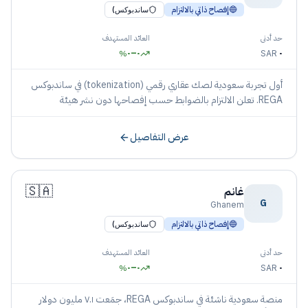
🔵
إفصاح ذاتي بالالتزام
ساندبوكس)
حد أدنى
العائد المستهدف
٠
–
٠
٠
%
SAR
أول تجربة سعودية لصك عقاري رقمي (tokenization) في ساندبوكس
REGA. تعلن الالتزام بالضوابط حسب إفصاحها دون نشر هيئة
بأسمائها.
عرض التفاصيل
🇸🇦
غانم
G
Ghanem
🔵
إفصاح ذاتي بالالتزام
ساندبوكس)
حد أدنى
العائد المستهدف
٠
–
٠
٠
%
SAR
منصة سعودية ناشئة في ساندبوكس REGA، جمَعت ٧.١ مليون دولار