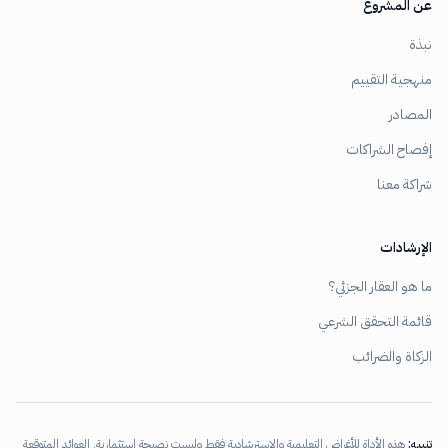
عن المشروع
نبذة
منهجية التقييم
المصادر
إفصاح الشراكات
شراكة معنا
الإرشادات
ما هو العقار الجزئي؟
قائمة التحقق الشرعي
الزكاة والضرائب
تنبيه:
هذه الأداة للأغراض التعليمية والاسترشادية فقط وليست نصيحة استثمارية. العوائد المتوقعة