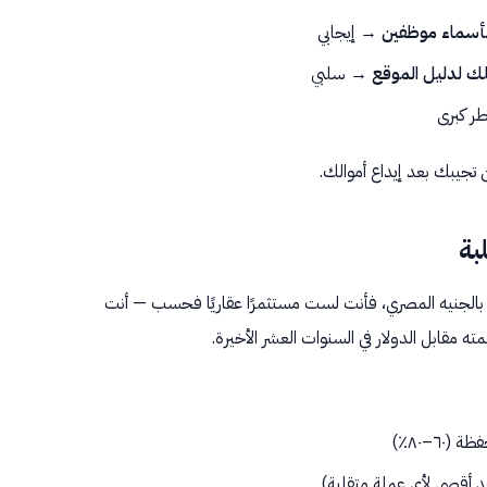
→ إيجابي
لك لدليل الموقع
→ سلبي
ر كبرى
ن تجيبك بعد إيداع أموالك.
تعمل بالجنيه المصري، فأنت لست مستثمرًا عقاريًا فحسب — أنت
٦–٨٠٪)