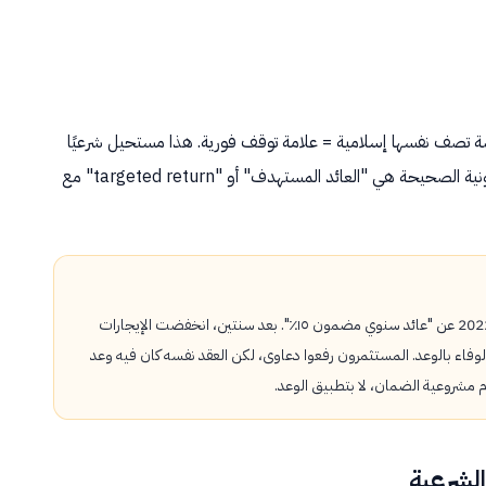
نويًا" في أي منصة تصف نفسها إسلامية = علامة توقف فورية. هذا مستحيل شرعيًا
— الأرباح لا تُضمن في المشاركة. العبارة القانونية الصحيحة هي "العائد المستهدف" أو "targeted return" مع
منصة "ألف" (اسم افتراضي) أعلنت عام 2022 عن "عائد سنوي مضمون ١٥٪". بعد سنتين، انخفضت الإيجارات
اء بالوعد. المستثمرون رفعوا دعاوى، لكن العقد نفسه كان فيه وعد
شروعية الضمان، لا بتطبيق الوعد.