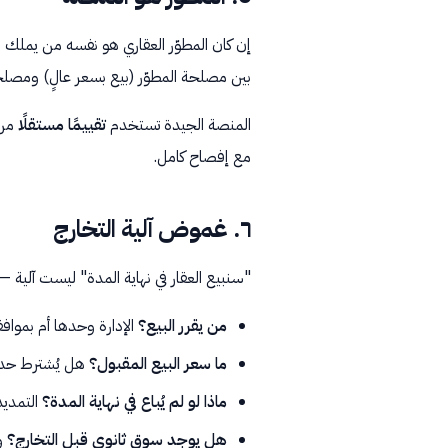
إن كان المطوّر العقاري هو نفسه من يمل
بين مصلحة المطوّر (بيع بسعر عالٍ) ومص
المنصة الجيدة تستخدم
تقييمًا مستقلًا
من 
مع إفصاح كامل.
٦. غموض آلية التخارج
"سنبيع العقار في نهاية المدة" ليست آلية — 
من يقرر البيع؟
الإدارة وحدها أم بموافق
ما سعر البيع المقبول؟
هل يُشترط حد 
ماذا لو لم يُباع في نهاية المدة؟
التمديد،
هل يوجد سوق ثانوي قبل التخارج؟
و