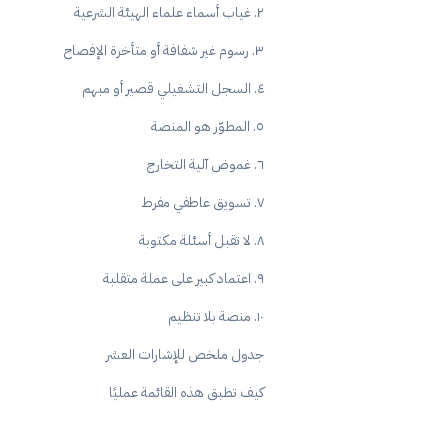
٢. غياب أسماء علماء الهيئة الشرعية
٣. رسوم غير شفافة أو متأخرة الإفصاح
٤. السجل التشغيلي قصير أو مبهم
٥. المطوّر هو المنصة
٦. غموض آلية التخارج
٧. تسويق عاطفي مفرط
٨. لا تقبل أسئلة مكتوبة
٩. اعتماد كبير على عملة متقلبة
١٠. منصة بلا تنظيم
جدول ملخص للإشارات العشر
كيف تطبق هذه القائمة عمليًا