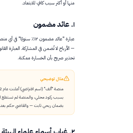
منها أو أكثر سبب كافٍ للابتعاد.
١. عائد مضمون
عبارة "عائد مضمون ١٢٪ س
تحذير صريح بأن الخسارة ممكنة.
مثال توضيحي
بسبب ركود محلي، والمنصة لم تستطع الوف
بضمان ربحي ثابت — والقاضي حكم بعدم م
٢. غياب أسماء علماء الهيئة الشرعية