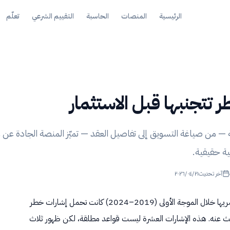
الرئيسية
المنصات
الحاسبة
التقييم الشرعي
تعلّم
— من صياغة التسويق إلى تفاصيل العقد — تميّز المنصة الجادة عن غ
ية حقيقية.
آخر تحديث
٢٠٢٦/٠٤/٢١
أغلب المنصات التي انهارت أو خذلت مستثمريها خلال الموجة الأولى (2019–2024) كانت تحمل إشارات خطر
ث عنه. هذه الإشارات العشرة ليست قواعد مطلقة، لكن ظهور ثلاث