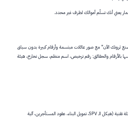
مار يعني أنك تسلّم أموالك لظرف غير محدد.
صنع ثروتك الآن" مع صور عائلات مبتسمة وأرقام كبيرة بدون سياق
سها بالأرقام والحقائق: رقم ترخيص، اسم منظم، سجل تخارج، هيئة
جرّب هذا: أرسل بريدًا إلكترونيًا بخمسة أسئلة تقنية (هيكل الـ SPV، تمويل البناء، عقود المستأجرين، آلية