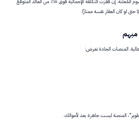
وأدخل الرسوم المُعلنة. إن قفزت التكلفة الإجمالية فوق ١٥٪ من العائد المتوقع
لية. المنصات الجادة تعرض:
لتطوير"، المنصة ليست جاهزة بعد لأموالك.