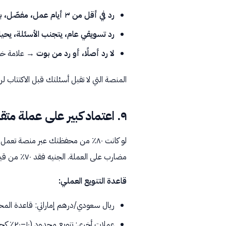
رد في أقل من ٣ أيام عمل، مفصّل، بأسماء موظفين
رد تسويقي عام، يتجنب الأسئلة، يحي
لا رد أصلًا، أو رد من بوت
→ علامة خط
المنصة التي لا تقبل أسئلتك قبل الاكتتاب ل
٩. اعتماد كبير على عملة متقلبة
لو كانت ٨٠٪ من محفظتك عبر منصة 
مضارب على العملة. الجنيه فقد ٧٠٪ من قيمته مقابل الدولار في السنوات العشر الأخيرة.
قاعدة التنويع العملي:
ريال سعودي/درهم إماراتي: قاعدة المحفظة (٠
عملات أخرى: تنويع محدود (١٠–٢٠٪ كحد أقصى لأي عملة متقلبة)