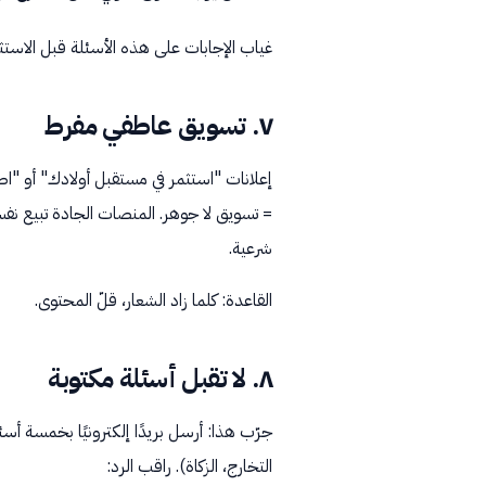
غياب الإجابات على هذه الأسئلة قبل الاستث
٧. تسويق عاطفي مفرط
إعلانات "استثمر في مستقبل أولادك" أو "ا
= تسويق لا جوهر. المنصات الجادة تبيع نف
شرعية.
القاعدة: كلما زاد الشعار، قلّ المحتوى.
٨. لا تقبل أسئلة مكتوبة
التخارج، الزكاة). راقب الرد: