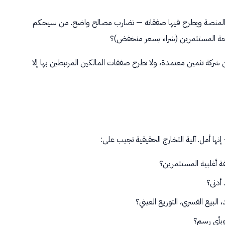
ك المنصة ويطرح فيها صفقاته — تضارب مصالح واضح. من سيحكم
لحة المستثمرين (شراء بسعر منخفض)؟
شركة تثمين معتمدة، ولا تطرح صفقات المالكين المرتبطين بها إلا
إنها أمل. آلية التخارج الحقيقية تجيب على:
ة أغلبية المستثمرين؟
أدنى؟
 البيع القسري، التوزيع العيني؟
بأي رسم؟