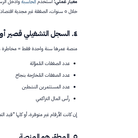
معيار عملي:
استخدم
الحاسبة
خلال ٥ سنوات، الصفقة غير مجدية اقتصاديًا حتى لو كان العقار نفسه ممتازًا.
٤. السجل التشغيلي قصير أو مبهم
منصة عمرها سنة واحدة فقط = مخاطرة عا
عدد الصفقات المُموَّلة
عدد الصفقات المُخارَجة بنجاح
عدد المستثمرين النشطين
رأس المال التراكمي
إن كانت الأرقام غير متوفرة، أو كلها "قيد ا
٥. المطوّر هو المنصة