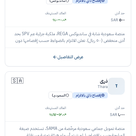
🔵
إفصاح ذاتي بالالتزام
ساندبوكس)
حد أدنى
العائد المستهدف
٠
–
٠
٥٠٠
%
SAR
منصة سعودية شابة في ساندبوكس REGA، ملكية جزئية عبر SPV بحد
أدنى منخفض (٥٠٠ ريال). تعلن الالتزام بالضوابط حسب إفصاحها دون
نشر هيئة بأسمائها.
عرض التفاصيل
🇸🇦
ذرى
T
Thara
🔵
إفصاح ذاتي بالالتزام
السعودي)
حد أدنى
العائد المستهدف
١٧
–
١٢
١٬٠٠٠
%
SAR
منصة تمويل جماعي سعودية مرخّصة من SAMA، تستخدم صيغة
المرابحة حسب إفصاحها. لم تنشر أسماء هيئة شرعية مستقلة.