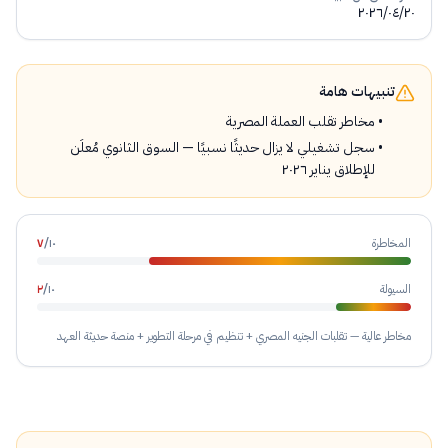
٢٠٢٦/٠٤/٢٠
تنبيهات هامة
مخاطر تقلب العملة المصرية
سجل تشغيلي لا يزال حديثًا نسبيًا — السوق الثانوي مُعلَن
للإطلاق يناير ٢٠٢٦
المخاطرة
١٠
/
٧
السيولة
١٠
/
٢
مخاطر عالية — تقلبات الجنيه المصري + تنظيم في مرحلة التطوير + منصة حديثة العهد