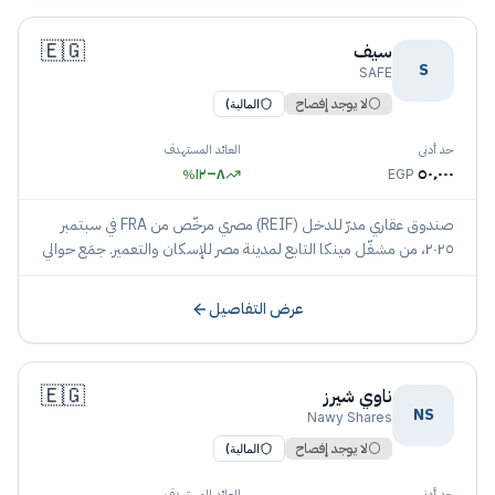
🇪🇬
سيف
S
SAFE
⚪
لا يوجد إفصاح
المالية)
حد أدنى
العائد المستهدف
١٢
–
٨
٥٠٬٠٠٠
%
EGP
صندوق عقاري مدرّ للدخل (REIF) مصري مرخّص من FRA في سبتمبر
٢٠٢٥، من مشغّل مينكا التابع لمدينة مصر للإسكان والتعمير. جمَع حوالي
٣٧٠ مليون جنيه وقاعدته تقارب ٦٥ ألف مستثمر. لم يَنشر موقفًا شرعيًا
حتى تاريخ الإدراج.
عرض التفاصيل
🇪🇬
ناوي شيرز
NS
Nawy Shares
⚪
لا يوجد إفصاح
المالية)
حد أدنى
العائد المستهدف