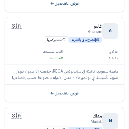
عرض التفاصيل
🇸🇦
غانم
G
Ghanem
🔵
إفصاح ذاتي بالالتزام
ساندبوكس)
حد أدنى
العائد المستهدف
٠
–
٠
٠
%
SAR
منصة سعودية ناشئة في ساندبوكس REGA، جمَعت ٧.١ مليون دولار
تمويلًا تأسيسيًا في نوفمبر ٢٠٢٥. تعلن الالتزام بالضوابط حسب إفصاحها
دون نشر هيئة بأسمائها.
عرض التفاصيل
🇸🇦
مداك
M
Madak