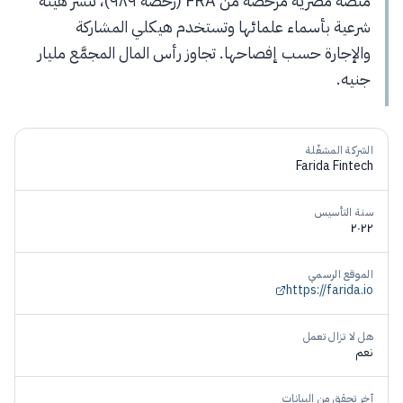
منصة مصرية مرخّصة من FRA (رخصة ٩٨٩)، تنشر هيئة
شرعية بأسماء علمائها وتستخدم هيكلي المشاركة
والإجارة حسب إفصاحها. تجاوز رأس المال المجمَّع مليار
جنيه.
الشركة المشغّلة
Farida Fintech
سنة التأسيس
٢٠٢٢
الموقع الرسمي
https://farida.io
هل لا تزال تعمل
نعم
آخر تحقق من البيانات