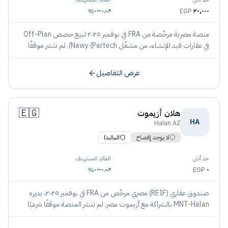
٠
–
٠
٢٠٬٠٠٠
%
EGP
منصة مصرية مرخّصة من FRA في نوفمبر ٢٠٢٥ لبيع حصص Off-Plan
في عقارات قيد الإنشاء، من مشغّل Nawy (Partech). لم تنشر موقفًا
شرعيًا حتى تاريخ الإدراج.
عرض التفاصيل
🇪🇬
هلان أزيموت
HA
Halan AZ
⚪
لا يوجد إفصاح
المالية)
حد أدنى
العائد المستهدف
٠
–
٠
٠
%
EGP
صندوق عقاري (REIF) مصري مرخّص من FRA في نوفمبر ٢٠٢٥، يديره
MNT-Halan بالشراكة مع أزيموت مصر. لم تنشر المنصة موقفًا شرعيًا
حتى تاريخ الإدراج.