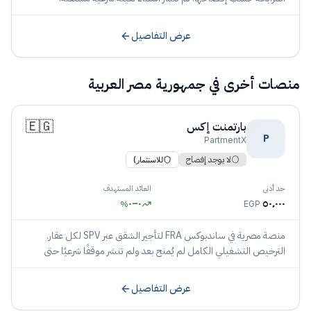
عرض التفاصيل
منصات أخرى في
جمهورية مصر العربية
🇪🇬
بارتمنت إكس
P
PartmentX
⚪
لا يوجد إفصاح
للاستثمار)
حد أدنى
العائد المستهدف
٠
–
٠
٥٠٬٠٠٠
%
EGP
منصة مصرية في ساندبوكس FRA لتأجير الشقق عبر SPV لكل عقار.
الترخيص التشغيلي الكامل لم يُمنح بعد ولم تنشر موقفًا شرعيًا حتى
تاريخ الإدراج.
عرض التفاصيل