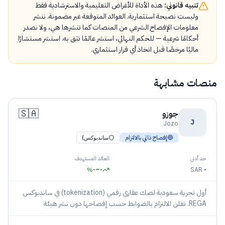
تنبيه قانوني:
هذه الأداة للأغراض التعليمية والاسترشادية فقط
وليست نصيحة استثمارية. العوائد المتوقعة غير مضمونة. ننشر
معلومات الإفصاح الشرعي من المنصات كما تنشرها هي، ولا نصدر
أحكامًا شرعية — للحكم النهائي، استشر عالمًا تثق به. استشر مستشارًا
ماليًا مرخصًا قبل اتخاذ أي قرار استثماري.
منصات مشابهة
🇸🇦
جوزو
J
Jozo
🔵
إفصاح ذاتي بالالتزام
ساندبوكس)
حد أدنى
العائد المستهدف
٠
–
٠
٠
%
SAR
أول تجربة سعودية لصك عقاري رقمي (tokenization) في ساندبوكس
REGA. تعلن الالتزام بالضوابط حسب إفصاحها دون نشر هيئة
بأسمائها.