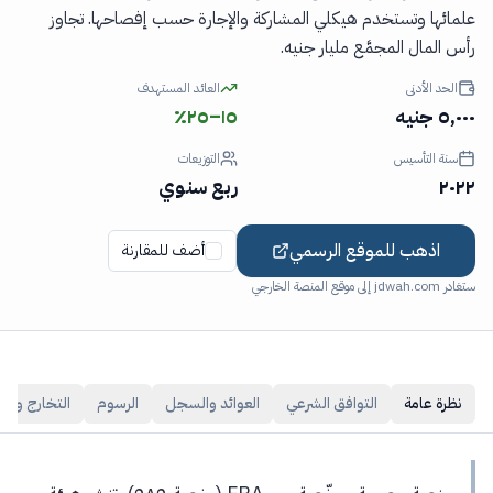
علمائها وتستخدم هيكلي المشاركة والإجارة حسب إفصاحها. تجاوز
رأس المال المجمَّع مليار جنيه.
الحد الأدنى
العائد المستهدف
٥,٠٠٠ جنيه
١٥–٢٥٪
سنة التأسيس
التوزيعات
٢٠٢٢
ربع سنوي
اذهب للموقع الرسمي
أضف للمقارنة
ستغادر jdwah.com إلى موقع المنصة الخارجي
نظرة عامة
التوافق الشرعي
العوائد والسجل
الرسوم
التخارج والس