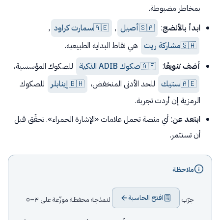
بمخاطر مضبوطة.
ابدأ بالأنضج
:
🇸🇦
أصيل
,
🇦🇪
سمارت كراود
,
🇸🇦
مشاركة ريت
هي نقاط البداية الطبيعية.
أضف تنويعًا
:
🇦🇪
صكوك ADIB الذكية
للصكوك المؤسسية،
🇦🇪
ستيك
للحد الأدنى المنخفض،
🇧🇭
إينابلر
للصكوك
الرمزية إن أردت تجربة.
ابتعد عن
: أي منصة تحمل علامات «الإشارة الحمراء». تحقّق قبل
أن تستثمر.
ملاحظة
افتح الحاسبة
جرّب
لنمذجة محفظة موزّعة على ٣–٥