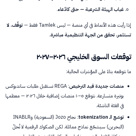
غياب الهيئة الشرعية — حتى كادّعاء
.
إذا رأيت هذه الأنماط في أي منصة — ليس Tamlek فقط —
توقّف. لا
تستثمر. تحقق من الجهة التنظيمية مباشرة.
توقعات السوق الخليجي ٢٠٢٦–٢٠٢٧
ما نتوقعه بناءً على المؤشرات الحالية:
منصات جديدة قيد الترخيص
: REGA تستقبل طلبات ساندبوكس
بوتيرة متسارعة. نتوقع ٥–١٠ منصات إضافية خلال ٢٠٢٦ — معظمها
في الفئة الناشئة.
توسّع الـ tokenization
: نجاح Jozo (السعودية) وINABLR
(البحرين) سيشجّع نماذج مماثلة. لكن الصكوك الرقمية لا تُحلّ