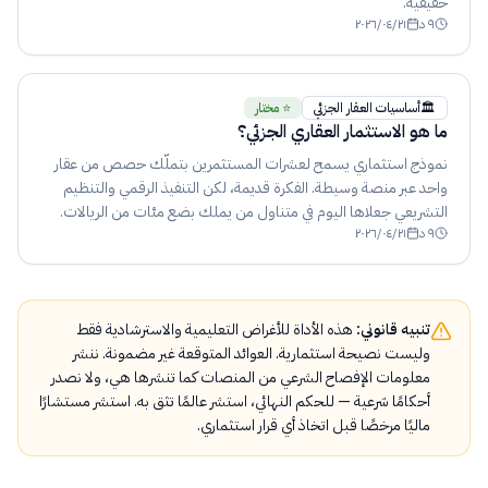
حقيقية.
٩
د
٢٠٢٦/٠٤/٢١
🏛️
أساسيات العقار الجزئي
⭐ مختار
ما هو الاستثمار العقاري الجزئي؟
نموذج استثماري يسمح لعشرات المستثمرين بتملّك حصص من عقار
واحد عبر منصة وسيطة. الفكرة قديمة، لكن التنفيذ الرقمي والتنظيم
التشريعي جعلاها اليوم في متناول من يملك بضع مئات من الريالات.
٩
د
٢٠٢٦/٠٤/٢١
تنبيه قانوني:
هذه الأداة للأغراض التعليمية والاسترشادية فقط
وليست نصيحة استثمارية. العوائد المتوقعة غير مضمونة. ننشر
معلومات الإفصاح الشرعي من المنصات كما تنشرها هي، ولا نصدر
أحكامًا شرعية — للحكم النهائي، استشر عالمًا تثق به. استشر مستشارًا
ماليًا مرخصًا قبل اتخاذ أي قرار استثماري.