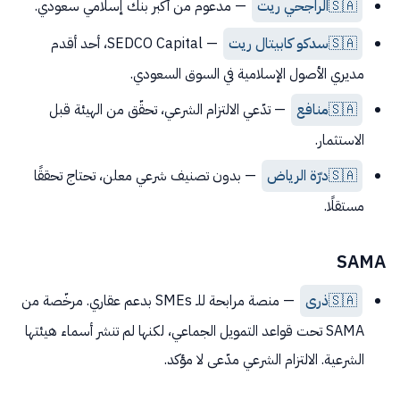
🇸🇦
الراجحي ريت
— مدعوم من أكبر بنك إسلامي سعودي.
🇸🇦
سدكو كابيتال ريت
— SEDCO Capital، أحد أقدم
مديري الأصول الإسلامية في السوق السعودي.
🇸🇦
منافع
— تدّعي الالتزام الشرعي، تحقّق من الهيئة قبل
الاستثمار.
🇸🇦
درّة الرياض
— بدون تصنيف شرعي معلن، تحتاج تحققًا
مستقلًا.
SAMA
🇸🇦
ذرى
— منصة مرابحة للـ SMEs بدعم عقاري. مرخّصة من
SAMA تحت قواعد التمويل الجماعي، لكنها لم تنشر أسماء هيئتها
الشرعية. الالتزام الشرعي مدّعى لا مؤكد.