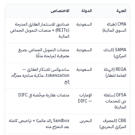
الجهة
الدولة
الاختصاص
CMA (هيئة
السعودية
صناديق الاستثمار العقاري المدرجة
السوق المالية)
(REITs) + منصات التمويل الجماعي
المالية
SAMA (البنك
السعودية
منصات التمويل الجماعي بصيغ
المركزي)
مصرفية (مرابحة مثلًا)
REGA (الهيئة
السعودية
ساندبوكس للابتكار العقاري —
العامة للعقار)
tokenization، ملكية مباشرة مجزّأة،
إلخ
DFSA (سلطة
الإمارات
منصات عقارية مرخّصة في DIFC
دبي للخدمات
— DIFC
المالية)
CBB (المصرف
البحرين
Sandbox رائد عالميًا + تراخيص كاملة
المركزي البحريني)
بعد التخرّج منه