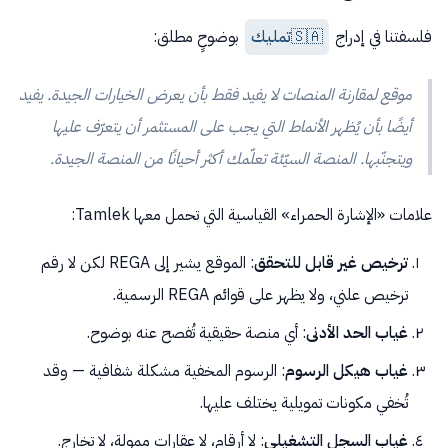
فلسفتنا في إدراج
🇸🇦
تمليك
بوضوحٍ مطلق:
موقع لمقارنة المنصات لا يفيد فقط بأن يعرض الخيارات الجيدة. يفيد
أيضًا بأن يُظهر الأنماط التي يجب على المستثمر أن يتعرّف عليها
ويتجنّبها. المنصة السيّئة تعلّمك أكثر أحيانًا من المنصة الجيدة.
علامات «الإشارة الحمراء» القياسية التي تحمل معها Tamlek:
ترخيص غير قابل للتحقق
: الموقع يشير إلى REGA لكن لا رقم
ترخيص علني، ولا يظهر على قوائم REGA الرسمية.
غياب الحد الأدنى
: أي منصة حقيقية تُفصح عنه بوضوح.
غياب هيكل الرسوم
: الرسوم المخفية مشكلة شفافية — وقد
تُخفي مكونات تمويلية يختلف عليها.
غياب السجل التشغيلي
: لا أرقام، لا عقارات ممولة، لا تخارج.