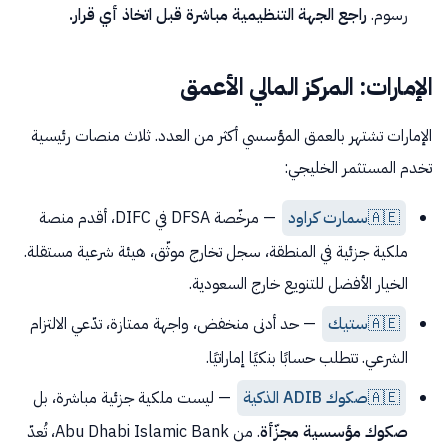
رسوم.
راجع الجهة التنظيمية مباشرة قبل اتخاذ أي قرار.
الإمارات: المركز المالي الأعمق
الإمارات تشتهر بالعمق المؤسسي أكثر من العدد. ثلاث منصات رئيسية
تخدم المستثمر الخليجي:
🇦🇪
سمارت كراود
— مرخّصة DFSA في DIFC، أقدم منصة
ملكية جزئية في المنطقة، سجل تخارج موثّق، هيئة شرعية مستقلة.
الخيار الأفضل للتنويع خارج السعودية.
🇦🇪
ستيك
— حد أدنى منخفض، واجهة ممتازة، تدّعي الالتزام
الشرعي. تتطلب حسابًا بنكيًا إماراتيًا.
🇦🇪
صكوك ADIB الذكية
— ليست ملكية جزئية مباشرة، بل
صكوك مؤسسية مجزّأة
. من Abu Dhabi Islamic Bank، تُعدّ