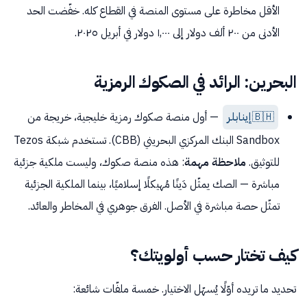
الأقل مخاطرة على مستوى المنصة في القطاع كله. خفّضت الحد
الأدنى من ٢٠٠ ألف دولار إلى ١,٠٠٠ دولار في أبريل ٢٠٢٥.
البحرين: الرائد في الصكوك الرمزية
🇧🇭
إينابلر
— أول منصة صكوك رمزية خليجية، خريجة من
Sandbox البنك المركزي البحريني (CBB). تستخدم شبكة Tezos
للتوثيق.
ملاحظة مهمة
: هذه منصة صكوك، وليست ملكية جزئية
مباشرة — الصك يمثّل دَينًا مُهيكلًا إسلاميًا، بينما الملكية الجزئية
تمثّل حصة مباشرة في الأصل. الفرق جوهري في المخاطر والعائد.
كيف تختار حسب أولويتك؟
تحديد ما تريده أوّلًا يُسهّل الاختيار. خمسة ملفّات شائعة: