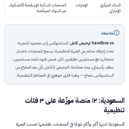
البنك المركزي
الإمارات
المنتجات البنكية الإسلامية كالصكوك
الإماراتي
عبر البنوك المرخّصة
ملاحظة
Sandbox vs ترخيص كامل
: الساندبوكس إذن محدود للتجربة
تحت إشراف مباشر من الجهة التنظيمية. يسمح للمنصات باختبار
منتجاتها مع مستثمرين حقيقيين لكن ضمن قيود (عدد مستثمرين،
سقف رأسمالي، مدة محدّدة). الترخيص الكامل يأتي بعد التخرّج من
الساندبوكس بنجاح — وهذا فارق جوهري في المخاطر التنظيمية.
السعودية: ١٢ منصة موزّعة على ٣ فئات
تنظيمية
السعودية لديها أكبر وأكثر تنوعًا في المنصات. نقسّمها حسب الجهة