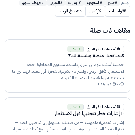
الوسوم:
#
خليج
#
السعودية
#
الإمارات
#
البحرين
#
خريطة السوق
💬
واتساب
𝕏
إكس
نسخ الرابط
مقالات ذات صلة
🏛️
أساسيات العقار الجزئي
⭐ مختار
كيف تختار منصة مناسبة لك؟
خمسة أسئلة تقود إلى القرار: إقامتك، مستوى المخاطرة، حجم
الاستثمار، الأفق الزمني، والصرامة الشرعية. شجرة قرار عملية تربط بين ما
تبحث عنه وما تقدمه المنصات المُدرجة.
٧
د
٢٠٢٦/٠٤/٢٠
🏛️
أساسيات العقار الجزئي
⭐ مختار
١٠ إشارات خطر تتجنبها قبل الاستثمار
إشارات تحذيرية ملموسة — من صياغة التسويق إلى تفاصيل العقد —
تميّز المنصة الجادة عن غيرها. عشر علامات تجنّبها، مع أمثلة توضيحية