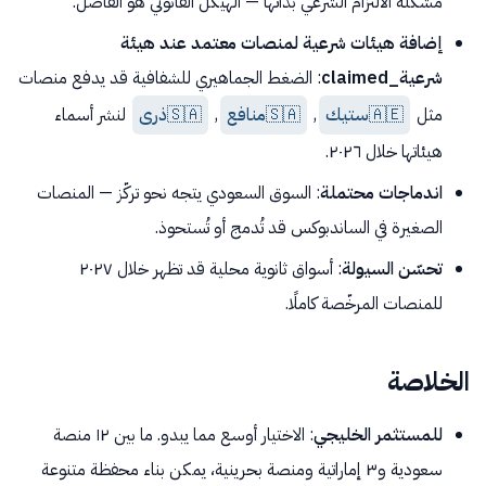
مشكلة الالتزام الشرعي بذاتها — الهيكل القانوني هو الفاصل.
إضافة هيئات شرعية لمنصات معتمد عند هيئة
شرعية_claimed
: الضغط الجماهيري للشفافية قد يدفع منصات
مثل
🇦🇪
ستيك
,
🇸🇦
منافع
,
🇸🇦
ذرى
لنشر أسماء
هيئاتها خلال ٢٠٢٦.
اندماجات محتملة
: السوق السعودي يتجه نحو تركّز — المنصات
الصغيرة في الساندبوكس قد تُدمج أو تُستحوذ.
تحسّن السيولة
: أسواق ثانوية محلية قد تظهر خلال ٢٠٢٧
للمنصات المرخّصة كاملًا.
الخلاصة
للمستثمر الخليجي
: الاختيار أوسع مما يبدو. ما بين ١٢ منصة
سعودية و٣ إماراتية ومنصة بحرينية، يمكن بناء محفظة متنوعة