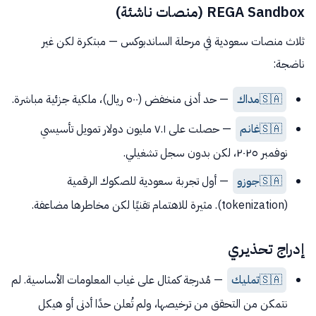
REGA Sandbox (منصات ناشئة)
ثلاث منصات سعودية في مرحلة الساندبوكس — مبتكرة لكن غير
ناضجة:
🇸🇦
مداك
— حد أدنى منخفض (٥٠٠ ريال)، ملكية جزئية مباشرة.
🇸🇦
غانم
— حصلت على ٧.١ مليون دولار تمويل تأسيسي
نوفمبر ٢٠٢٥، لكن بدون سجل تشغيلي.
🇸🇦
جوزو
— أول تجربة سعودية للصكوك الرقمية
(tokenization). مثيرة للاهتمام تقنيًا لكن مخاطرها مضاعفة.
إدراج تحذيري
🇸🇦
تمليك
— مُدرجة كمثال على غياب المعلومات الأساسية. لم
نتمكن من التحقق من ترخيصها، ولم تُعلن حدًا أدنى أو هيكل