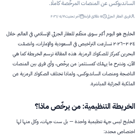
الساندبوكس عن المنصات المرخّصة كاملًا.
فريق العقار الجزئي
١٤
دقائق قراءة
آخر تحديث
٢٠٢٦/٠٤/٢١
الخليج هو اليوم أكبر سوق منظّم للعقار الجزئي الإسلامي في العالم. خلال
٢٠٢٤–٢٠٢٦ تسارعت التراخيص في السعودية والإمارات، وانضمّت
البحرين كمركز للصكوك الرمزية. هذه المقالة ترسم الخريطة كما هي
الآن، وتشرح ما يهمّك كمستثمر: من يرخّص، وأي فرق بين المنصات
الناضجة ومنصات الساندبوكس، ولماذا تختلف الصكوك الرمزية عن
الملكية الجزئية المباشرة.
الخريطة التنظيمية: من يرخّص ماذا؟
الخليج ليس جهة تنظيمية واحدة — بل ست جهات، وكل منها لها
اختصاص محدد: