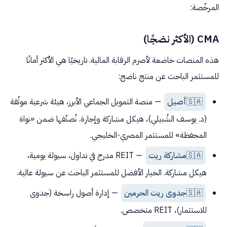
المرخّصة:
CMA (الأكثر نضجًا)
هذه المنصات خاضعة لأصرم الرقابة المالية. تاريخيًا هي الأكثر أمانًا
للمستثمر الباحث عن منتج ناضج:
🇸🇦
أصيل
— منصة التمويل الجماعي الأبرز، هيئة شرعية موثّقة
(د. يوسف الشُبيلي)، هيكل مشاركة وإجارة. نُصنّفها ضمن «نواة
المحفظة» للمستثمر المصري-الخليجي.
🇸🇦
مشاركة ريت
— REIT مدرج في تداول، سيولة يومية،
هيكل مشاركة. الخيار الأفضل للمستثمر الباحث عن سيولة عالية.
🇸🇦
جدوى ريت الحرمين
— إدارة أصول راسخة (جدوى
للاستثمار)، REIT متخصص.