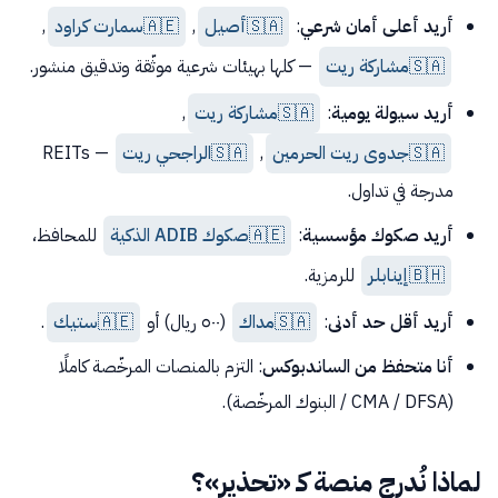
أريد أعلى أمان شرعي
:
🇸🇦
أصيل
,
🇦🇪
سمارت كراود
,
🇸🇦
مشاركة ريت
— كلها بهيئات شرعية موثّقة وتدقيق منشور.
أريد سيولة يومية
:
🇸🇦
مشاركة ريت
,
🇸🇦
جدوى ريت الحرمين
,
🇸🇦
الراجحي ريت
— REITs
مدرجة في تداول.
أريد صكوك مؤسسية
:
🇦🇪
صكوك ADIB الذكية
للمحافظ،
🇧🇭
إينابلر
للرمزية.
أريد أقل حد أدنى
:
🇸🇦
مداك
(٥٠٠ ريال) أو
🇦🇪
ستيك
.
أنا متحفظ من الساندبوكس
: التزم بالمنصات المرخّصة كاملًا
(CMA / DFSA / البنوك المرخّصة).
لماذا نُدرج منصة كـ «تحذير»؟